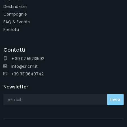
Destinazioni
Compagnie
FAQ & Events
Prenota
Contatti
+ 39 02 55231592
info@sncm.it
+39 3319640742
Newsletter