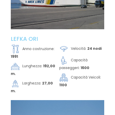
LEFKA ORI
Velocità:
24 nodi
Anno costruzione:
1991
Capacità
Lunghezza:
192,00
passeggeri:
1600
m.
Capacità Veicoli:
Larghezza:
27,00
1100
m.